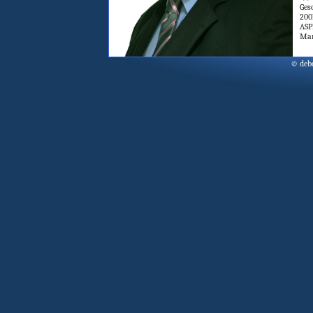
Ges
200
ASP
Man
© deb