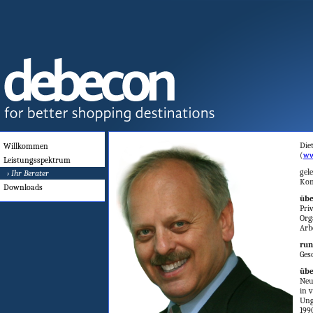
Die
Willkommen
(
ww
Leistungsspektrum
gel
› Ihr Berater
Kon
Downloads
übe
Pri
Org
Arb
run
Ges
übe
Neu
in 
Ung
199