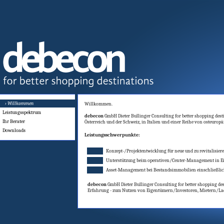
› Willkommen
Willkommen.
Leistungsspektrum
debecon
GmbH Dieter Bullinger Consulting for better shopping dest
Ihr Berater
Österreich und der Schweiz, in Italien und einer Reihe von osteurop
Downloads
Leistungsschwerpunkte:
Konzept-/Projektentwicklung für neue und zu revitalisier
Unterstützung beim operativen/Center-Management in E
Asset-Management bei Bestandsimmobilien einschließlic
debecon
GmbH Dieter Bullinger Consulting for better shopping des
Erfahrung - zum Nutzen von Eigentümern/Investoren, Mietern/L